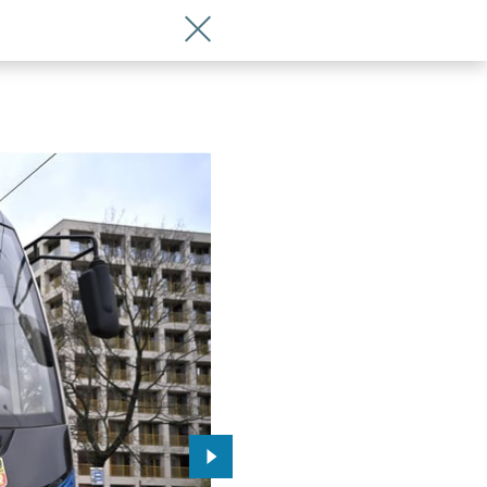
Wróć do artykułu Nowe perony na Dro
Przejdź do kolejnego zdjęcia.