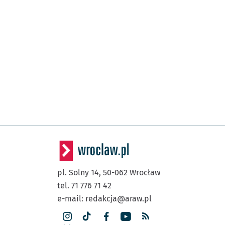
pl. Solny 14,
50-062
Wrocław
tel. 71 776 71 42
e-mail:
redakcja@araw.pl