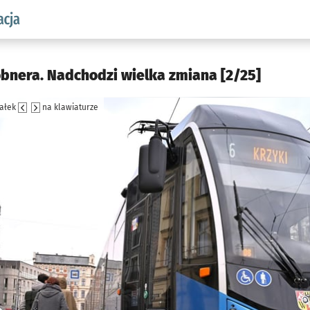
aw.pl podserwis: Komunikacja
bnera. Nadchodzi wielka zmiana [2/25]
załek
na klawiaturze
jęcia.