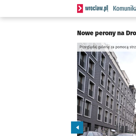
Serwis informacyjny wrocl
Nowe perony na Dro
Przeglądaj galerię za pomocą str
Przejdź do poprzedniego zd