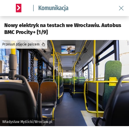
Wróć 
Serwis informacyjny wroclaw.pl podserwis: Komunikacja
Nowy elektryk na testach we Wrocławiu. Autobus
BMC Procity+ [1/9]
Przesuń zdjęcie palcem
Władysław Myślicki/Wroclaw.pl