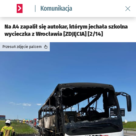
Wróć 
Serwis informacyjny wroclaw.pl podserwis: Komunikacja
Na A4 zapalił się autokar, którym jechała szkolna
wycieczka z Wrocławia [ZDJĘCIA] [2/14]
Przesuń zdjęcie palcem