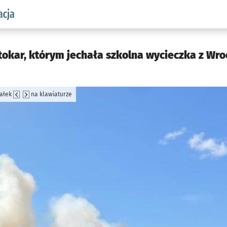
aw.pl podserwis: Komunikacja
utokar, którym jechała szkolna wycieczka z Wro
załek
na klawiaturze