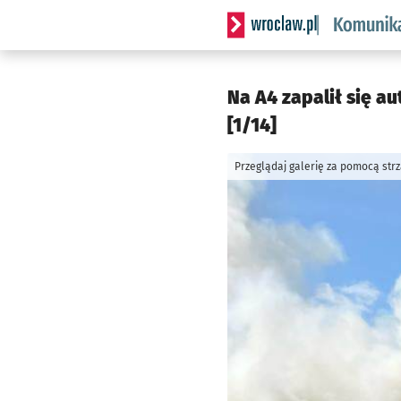
Serwis informacyjny wrocl
Na A4 zapalił się a
[1/14]
Przeglądaj galerię za pomocą str