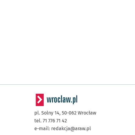
pl. Solny 14,
50-062
Wrocław
tel. 71 776 71 42
e-mail:
redakcja@araw.pl