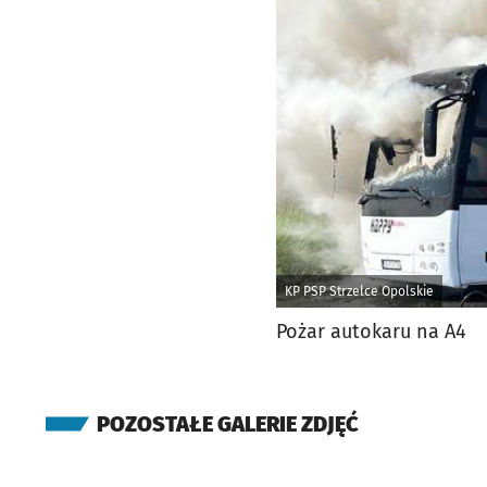
KP PSP Strzelce Opolskie
Pożar autokaru na A4
POZOSTAŁE GALERIE ZDJĘĆ