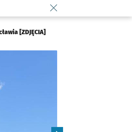
Wróć do artykułu Na A4 zapalił się aut
cławia [ZDJĘCIA]