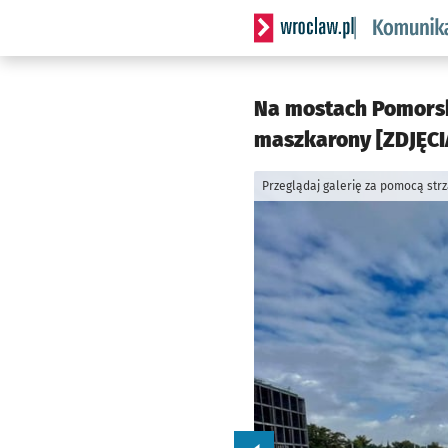
Serwis informacyjny wrocl
Na mostach Pomorski
maszkarony [ZDJĘCIA
Przeglądaj galerię za pomocą str