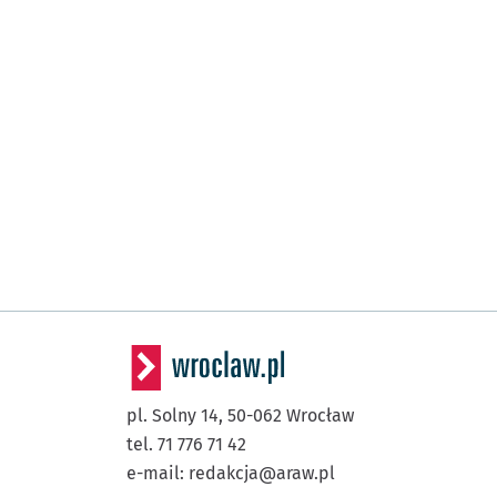
pl. Solny 14,
50-062
Wrocław
tel. 71 776 71 42
e-mail:
redakcja@araw.pl