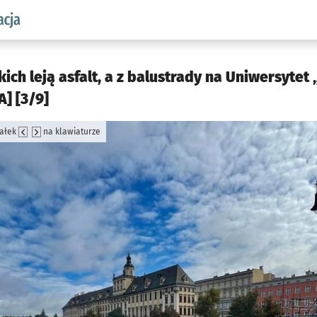
aw.pl podserwis: Komunikacja
ch leją asfalt, a z balustrady na Uniwersytet
] [3/9]
załek
na klawiaturze