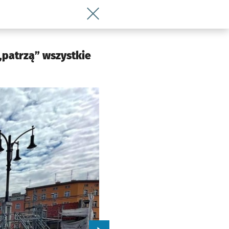
Wróć do artykułu Na mostach Pomorskic
 „patrzą” wszystkie