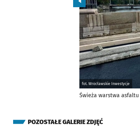
Przejdź do poprzedniego zd
fot. Wrocławskie Inwestycje
Świeża warstwa asfalt
POZOSTAŁE GALERIE ZDJĘĆ