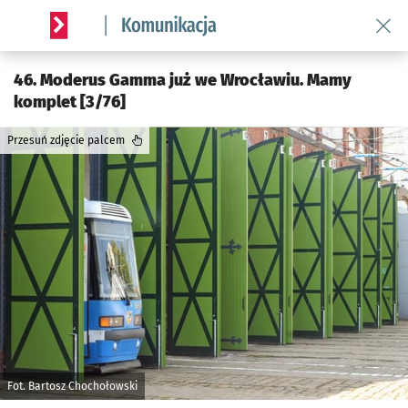
Wróć 
Serwis informacyjny wroclaw.pl podserwis: Komunikacja
46. Moderus Gamma już we Wrocławiu. Mamy
komplet [3/76]
Przesuń zdjęcie palcem
Fot. Bartosz Chochołowski