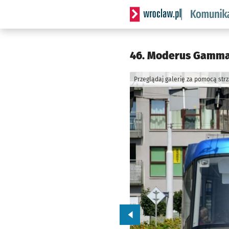
Serwis informacyjny wrocl
46. Moderus Gamma 
Przeglądaj galerię za pomocą str
Przejdź do poprzedniego zd