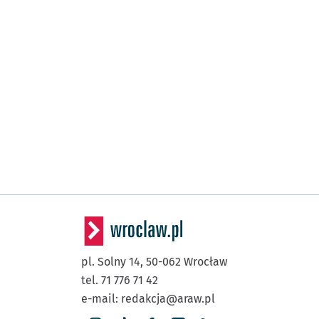
pl. Solny 14,
50-062
Wrocław
tel. 71 776 71 42
e-mail:
redakcja@araw.pl