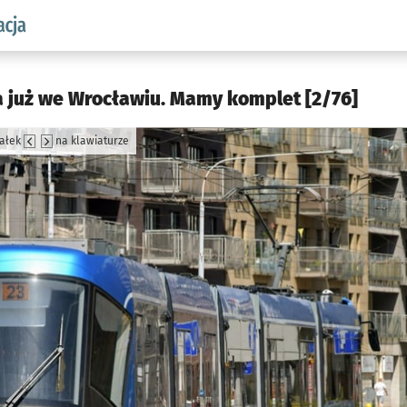
aw.pl podserwis: Komunikacja
już we Wrocławiu. Mamy komplet [2/76]
załek
na klawiaturze
jęcia.