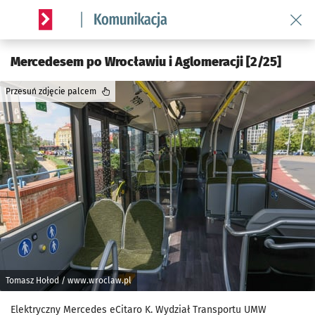
Wróć 
Serwis informacyjny wroclaw.pl podserwis: Komunikacja
Mercedesem po Wrocławiu i Aglomeracji [2/25]
Przesuń zdjęcie palcem
Tomasz Hołod / www.wroclaw.pl
Elektryczny Mercedes eCitaro K. Wydział Transportu UMW