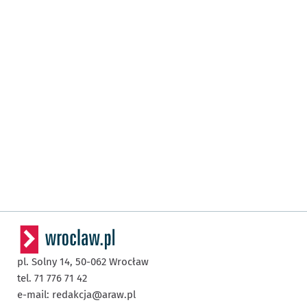
pl. Solny 14,
50-062
Wrocław
tel. 71 776 71 42
e-mail:
redakcja@araw.pl