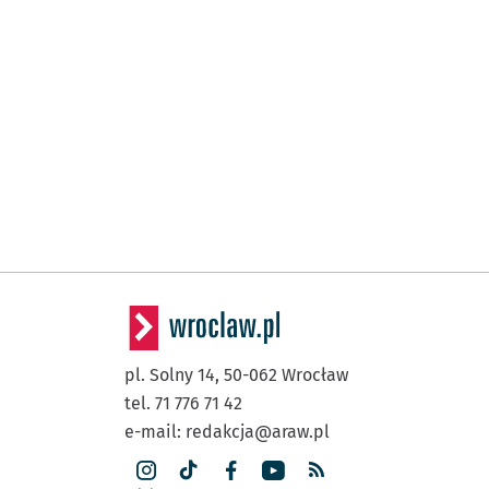
pl. Solny 14,
50-062
Wrocław
tel. 71 776 71 42
e-mail:
redakcja@araw.pl