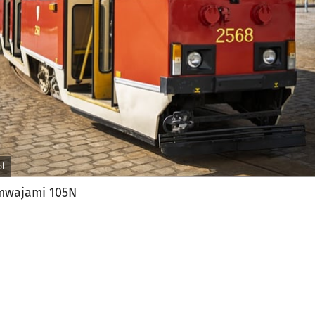
pl
amwajami 105N