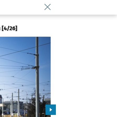
Wróć do artykułu Kultowe wagony tram
 [4/26]
Przejdź do kolejnego zdjęcia.