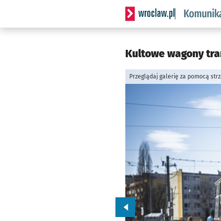
Serwis informacyjny wrocl
Kultowe wagony tra
Przeglądaj galerię za pomocą str
Przejdź do poprzedniego zd