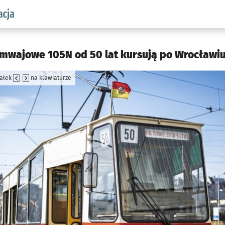
aw.pl podserwis: Komunikacja
mwajowe 105N od 50 lat kursują po Wrocławiu
załek
na klawiaturze
jęcia.