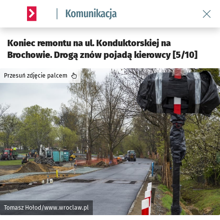
Wróć 
Serwis informacyjny wroclaw.pl podserwis: Komunikacja
Koniec remontu na ul. Konduktorskiej na
Brochowie. Drogą znów pojadą kierowcy [5/10]
Przesuń zdjęcie palcem
Tomasz Hołod/www.wroclaw.pl