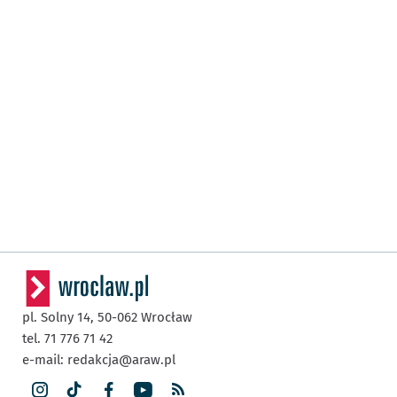
pl. Solny 14,
50-062
Wrocław
tel. 71 776 71 42
e-mail:
redakcja@araw.pl