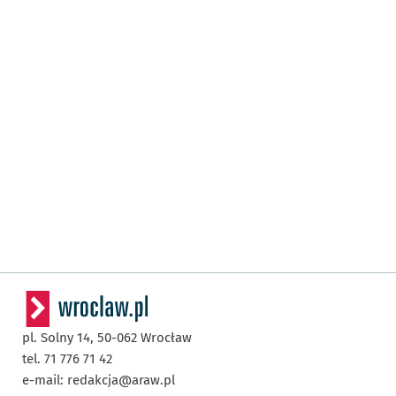
pl. Solny 14,
50-062
Wrocław
tel. 71 776 71 42
e-mail:
redakcja@araw.pl