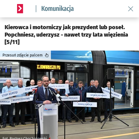
Wróć 
Serwis informacyjny wroclaw.pl podserwis: Komunikacja
Kierowca i motorniczy jak prezydent lub poseł.
Popchniesz, uderzysz - nawet trzy lata więzienia
[5/11]
Przesuń zdjęcie palcem
Fot. Bartosz Chochołowski