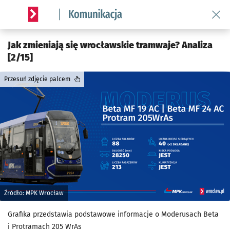
Wróć 
Serwis informacyjny wroclaw.pl podserwis: Komunikacja
Jak zmieniają się wrocławskie tramwaje? Analiza
[2/15]
Przesuń zdjęcie palcem
Źródło: MPK Wrocław
Grafika przedstawia podstawowe informacje o Moderusach Beta
i Protramach 205 WrAs