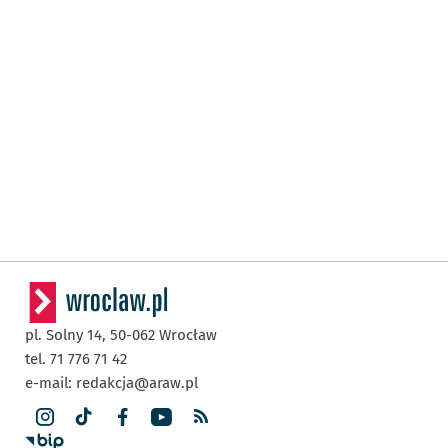
pl. Solny 14,
50-062
Wrocław
tel. 71 776 71 42
e-mail:
redakcja@araw.pl