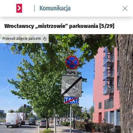
Wróć 
Serwis informacyjny wroclaw.pl podserwis: Komunikacja
Wrocławscy „mistrzowie” parkowania [5/29]
Przesuń zdjęcie palcem