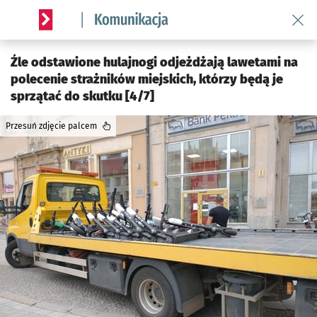
Wróć 
Serwis informacyjny wroclaw.pl podserwis: Komunikacja
Źle odstawione hulajnogi odjeżdżają lawetami na
polecenie strażników miejskich, którzy będą je
sprzątać do skutku [4/7]
Przesuń zdjęcie palcem