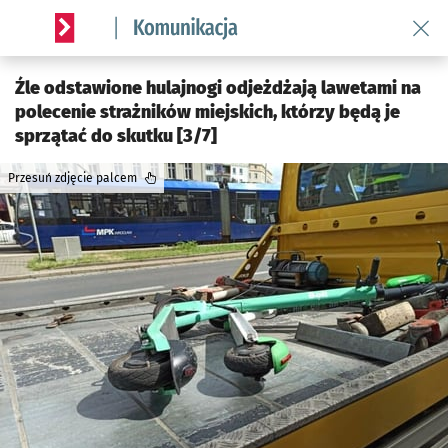
Wróć 
Serwis informacyjny wroclaw.pl podserwis: Komunikacja
Źle odstawione hulajnogi odjeżdżają lawetami na
polecenie strażników miejskich, którzy będą je
sprzątać do skutku [3/7]
Przesuń zdjęcie palcem