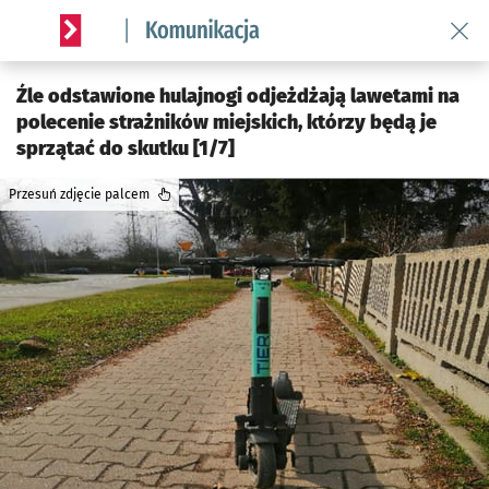
Wróć 
Serwis informacyjny wroclaw.pl podserwis: Komunikacja
Źle odstawione hulajnogi odjeżdżają lawetami na
polecenie strażników miejskich, którzy będą je
sprzątać do skutku [1/7]
Przesuń zdjęcie palcem