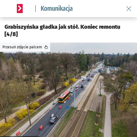
Wróć 
Serwis informacyjny wroclaw.pl podserwis: Komunikacja
Grabiszyńska gładka jak stół. Koniec remontu
[4/8]
Przesuń zdjęcie palcem