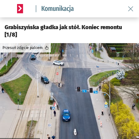
Wróć 
Serwis informacyjny wroclaw.pl podserwis: Komunikacja
Grabiszyńska gładka jak stół. Koniec remontu
[1/8]
Przesuń zdjęcie palcem