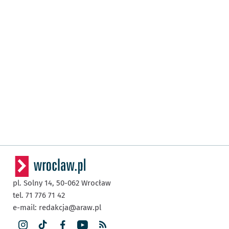
pl. Solny 14,
50-062
Wrocław
tel. 71 776 71 42
e-mail:
redakcja@araw.pl