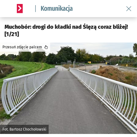
Wróć 
Serwis informacyjny wroclaw.pl podserwis: Komunikacja
Muchobór: drogi do kładki nad Ślęzą coraz bliżej!
[1/21]
Przesuń zdjęcie palcem
Fot. Bartosz Chochołowski