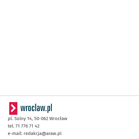
pl. Solny 14,
50-062
Wrocław
tel. 71 776 71 42
e-mail:
redakcja@araw.pl