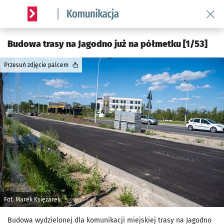
Wróć 
Serwis informacyjny wroclaw.pl podserwis: Komunikacja
Budowa trasy na Jagodno już na półmetku [1/53]
Przesuń zdjęcie palcem
Fot. Marek Księżarek
Budowa wydzielonej dla komunikacji miejskiej trasy na Jagodno