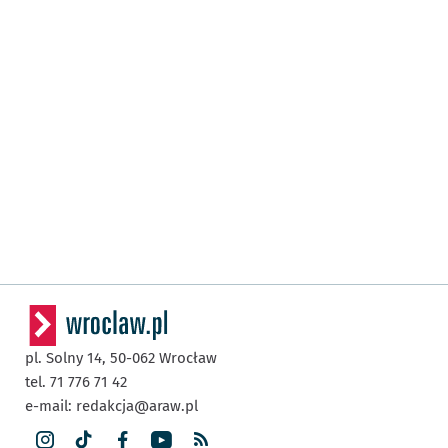
pl. Solny 14,
50-062
Wrocław
tel. 71 776 71 42
e-mail:
redakcja@araw.pl