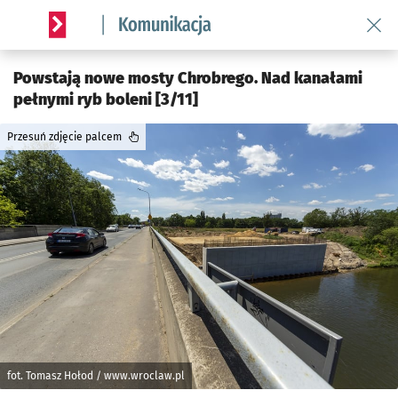
Wróć 
Serwis informacyjny wroclaw.pl podserwis: Komunikacja
Powstają nowe mosty Chrobrego. Nad kanałami
pełnymi ryb boleni [3/11]
Przesuń zdjęcie palcem
fot. Tomasz Hołod / www.wroclaw.pl