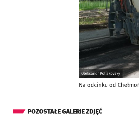
Oleksandr Poliakovsky
Na odcinku od Chełmońs
POZOSTAŁE GALERIE ZDJĘĆ