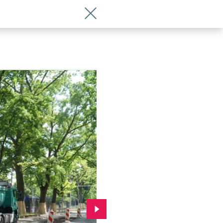
Wróć do artykułu Remont ul. Olszewsk
032
Przejdź do kolejnego zdjęcia.