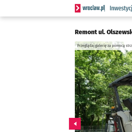
Serwis informacyjny wrocla
Remont ul. Olszewsk
Przeglądaj galerię za pomocą str
Przejdź do poprzedniego zd