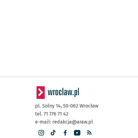
pl. Solny 14,
50-062
Wrocław
tel. 71 776 71 42
e-mail:
redakcja@araw.pl