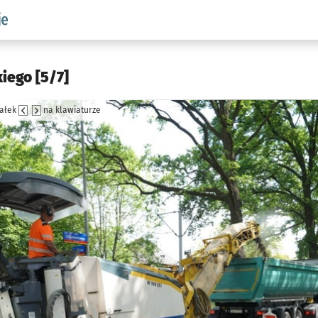
w.pl podserwis: #InwestycjeWRO - miejskie inwestycje 2019-2
iego [5/7]
załek
na klawiaturze
jęcia.