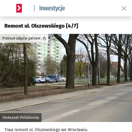
Wróć 
Serwis informacyjny wroclaw.pl podserwis: #InwestycjeWRO 
Remont ul. Olszewskiego [4/7]
Przesuń zdjęcie palcem
Oleksandr Poliakovsky
Trwa remont ul. Olszewskiego we Wrocławiu.