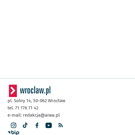
pl. Solny 14,
50-062
Wrocław
tel. 71 776 71 42
e-mail:
redakcja@araw.pl