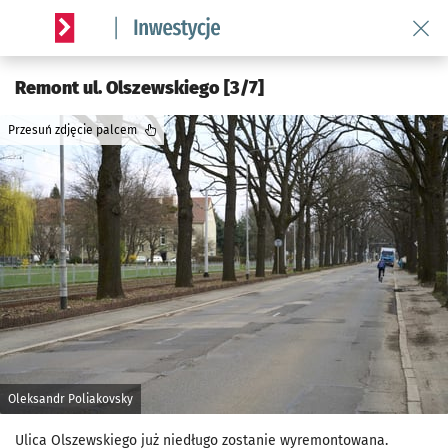
Wróć 
Serwis informacyjny wroclaw.pl podserwis: #InwestycjeWRO 
Remont ul. Olszewskiego [3/7]
Przesuń zdjęcie palcem
Oleksandr Poliakovsky
Ulica Olszewskiego już niedługo zostanie wyremontowana.