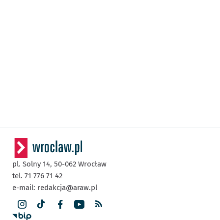
pl. Solny 14,
50-062
Wrocław
tel. 71 776 71 42
e-mail:
redakcja@araw.pl