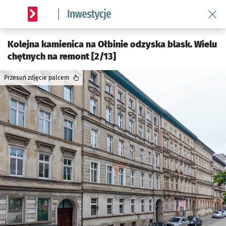
Wróć 
Serwis informacyjny wroclaw.pl podserwis: #InwestycjeWRO 
Kolejna kamienica na Ołbinie odzyska blask. Wielu
chętnych na remont [2/13]
Przesuń zdjęcie palcem