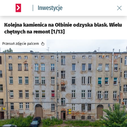
Wróć 
Serwis informacyjny wroclaw.pl podserwis: #InwestycjeWRO 
Kolejna kamienica na Ołbinie odzyska blask. Wielu
chętnych na remont [1/13]
Przesuń zdjęcie palcem