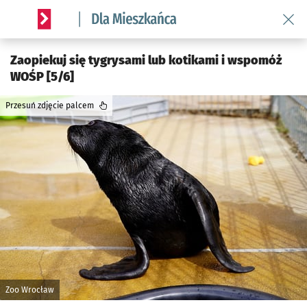
Wróć 
Serwis informacyjny wroclaw.pl podserwis: Dla mieszkańca
Zaopiekuj się tygrysami lub kotikami i wspomóż
WOŚP [5/6]
Przesuń zdjęcie palcem
Zoo Wrocław