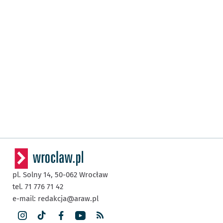
pl. Solny 14,
50-062
Wrocław
tel. 71 776 71 42
e-mail:
redakcja@araw.pl