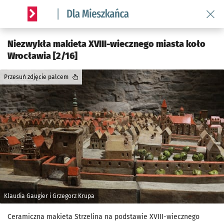
Wróć 
Serwis informacyjny wroclaw.pl podserwis: Dla mieszkańca
Niezwykła makieta XVIII-wiecznego miasta koło
Wrocławia [2/16]
Przesuń zdjęcie palcem
Klaudia Gaugier i Grzegorz Krupa
Ceramiczna makieta Strzelina na podstawie XVIII-wiecznego