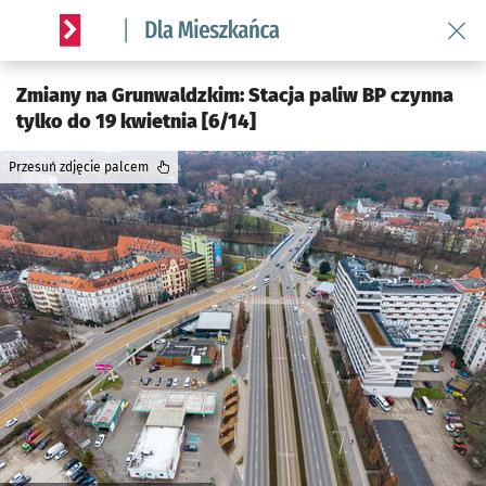
Wróć 
Serwis informacyjny wroclaw.pl podserwis: Dla mieszkańca
Zmiany na Grunwaldzkim: Stacja paliw BP czynna
tylko do 19 kwietnia [6/14]
Przesuń zdjęcie palcem