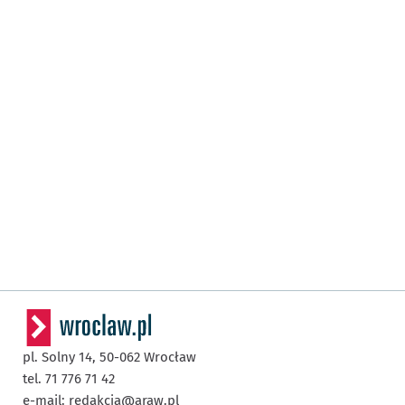
pl. Solny 14,
50-062
Wrocław
tel. 71 776 71 42
e-mail:
redakcja@araw.pl