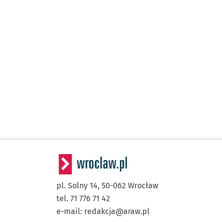
pl. Solny 14,
50-062
Wrocław
tel. 71 776 71 42
e-mail:
redakcja@araw.pl