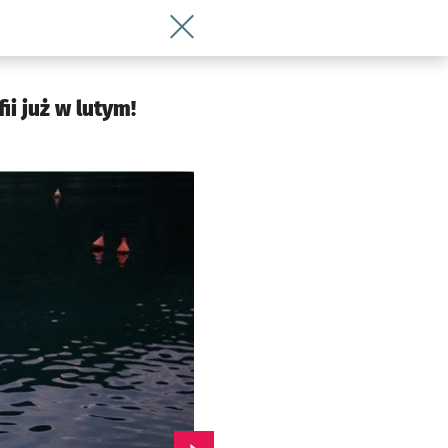
Wróć do artykułu Zarezerwuj sobie wol
i już w lutym!