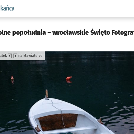
aw.pl podserwis: Dla mieszkańca
lne popołudnia – wrocławskie Święto Fotografi
załek
na klawiaturze