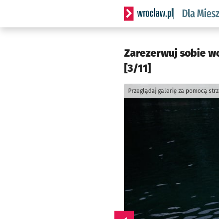
Serwis informacyjny wrocl
Zarezerwuj sobie wo
[3/11]
Przeglądaj galerię za pomocą str