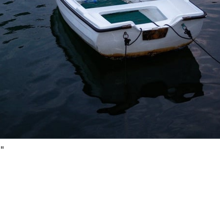
jęcia.
"