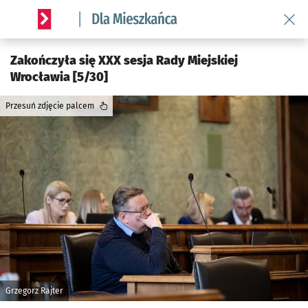
Wróć 
Serwis informacyjny wroclaw.pl podserwis: Dla mieszkańca
Zakończyła się XXX sesja Rady Miejskiej
Wrocławia [5/30]
Przesuń zdjęcie palcem
Grzegorz Rajter