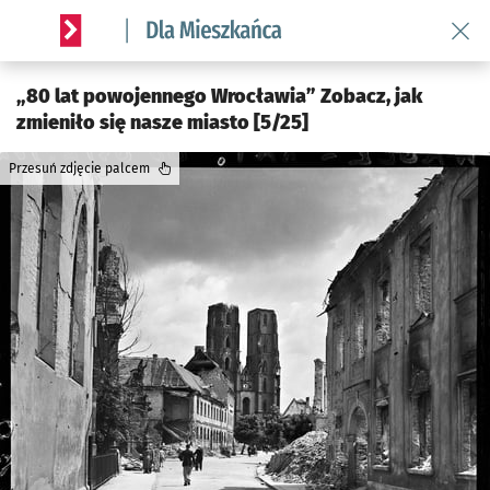
Wróć 
Serwis informacyjny wroclaw.pl podserwis: Dla mieszkańca
„80 lat powojennego Wrocławia” Zobacz, jak
zmieniło się nasze miasto [5/25]
Przesuń zdjęcie palcem