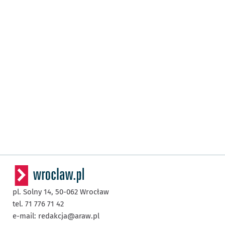
pl. Solny 14,
50-062
Wrocław
tel. 71 776 71 42
e-mail:
redakcja@araw.pl