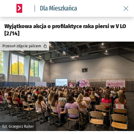
Wróć 
Serwis informacyjny wroclaw.pl podserwis: Dla mieszkańca
Wyjątkowa akcja o profilaktyce raka piersi w V LO
[2/14]
Przesuń zdjęcie palcem
fot. Grzegorz Rajter