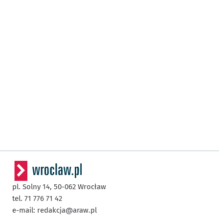
pl. Solny 14,
50-062
Wrocław
tel. 71 776 71 42
e-mail:
redakcja@araw.pl