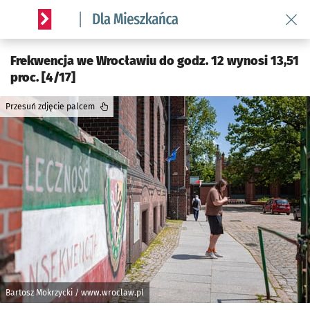
Wróć 
Serwis informacyjny wroclaw.pl podserwis: Dla mieszkańca
Frekwencja we Wrocławiu do godz. 12 wynosi 13,51
proc. [4/17]
Przesuń zdjęcie palcem
Bartosz Mokrzycki / www.wroclaw.pl