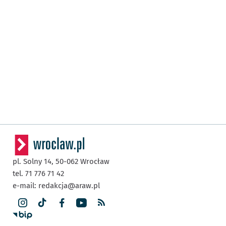
pl. Solny 14,
50-062
Wrocław
tel. 71 776 71 42
e-mail:
redakcja@araw.pl