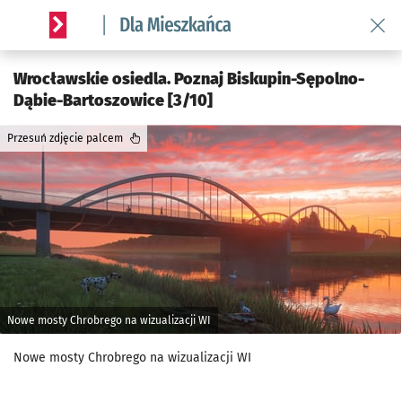
Wróć 
Serwis informacyjny wroclaw.pl podserwis: Dla mieszkańca
Wrocławskie osiedla. Poznaj Biskupin-Sępolno-
Dąbie-Bartoszowice [3/10]
Przesuń zdjęcie palcem
Nowe mosty Chrobrego na wizualizacji WI
Nowe mosty Chrobrego na wizualizacji WI