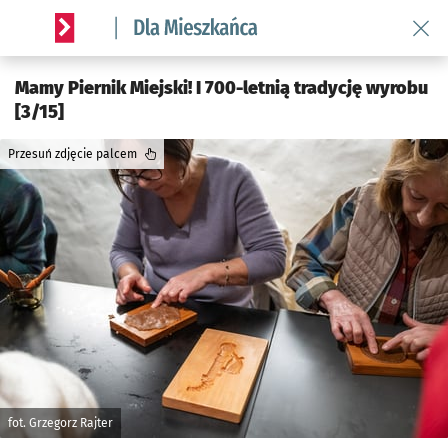
Wróć 
Serwis informacyjny wroclaw.pl podserwis: Dla mieszkańca
Mamy Piernik Miejski! I 700-letnią tradycję wyrobu
[3/15]
Przesuń zdjęcie palcem
fot. Grzegorz Rajter