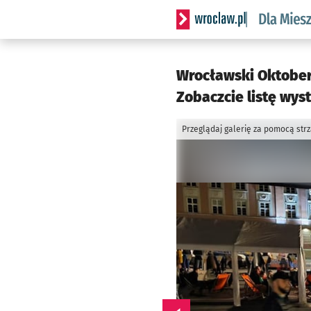
Serwis informacyjny wrocl
Wrocławski Oktoberf
Zobaczcie listę wy
Przeglądaj galerię za pomocą str