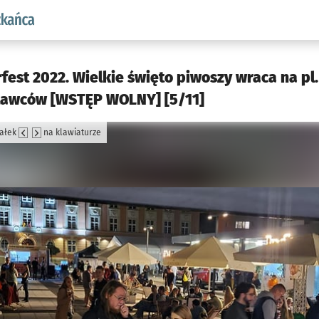
aw.pl podserwis: Dla mieszkańca
est 2022. Wielkie święto piwoszy wraca na pl
stawców [WSTĘP WOLNY] [5/11]
załek
na klawiaturze