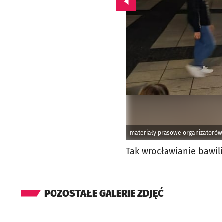
Przejdź do poprzedniego zd
materiały prasowe organizatorów
Tak wrocławianie bawili
POZOSTAŁE GALERIE ZDJĘĆ