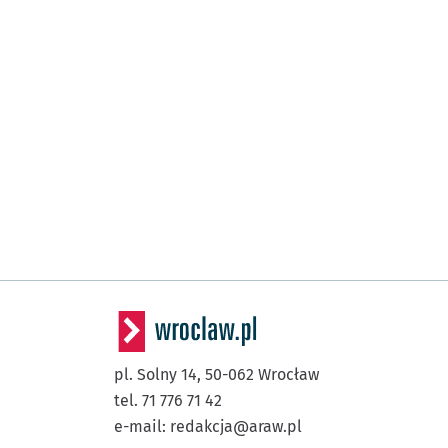
pl. Solny 14,
50-062
Wrocław
tel. 71 776 71 42
e-mail:
redakcja@araw.pl