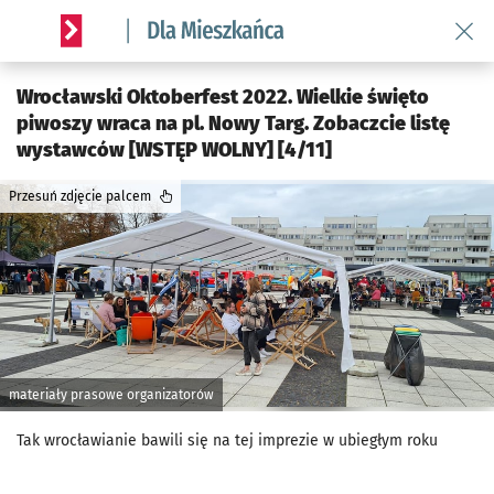
Wróć 
Serwis informacyjny wroclaw.pl podserwis: Dla mieszkańca
Wrocławski Oktoberfest 2022. Wielkie święto
piwoszy wraca na pl. Nowy Targ. Zobaczcie listę
wystawców [WSTĘP WOLNY] [4/11]
Przesuń zdjęcie palcem
materiały prasowe organizatorów
Tak wrocławianie bawili się na tej imprezie w ubiegłym roku