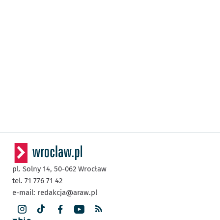
pl. Solny 14,
50-062
Wrocław
tel. 71 776 71 42
e-mail:
redakcja@araw.pl