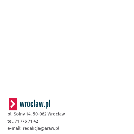
pl. Solny 14,
50-062
Wrocław
tel. 71 776 71 42
e-mail:
redakcja@araw.pl