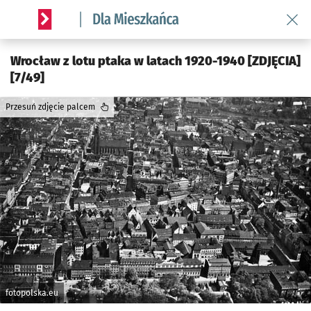
Wróć 
Serwis informacyjny wroclaw.pl podserwis: Dla mieszkańca
Wrocław z lotu ptaka w latach 1920-1940 [ZDJĘCIA]
[7/49]
Przesuń zdjęcie palcem
fotopolska.eu