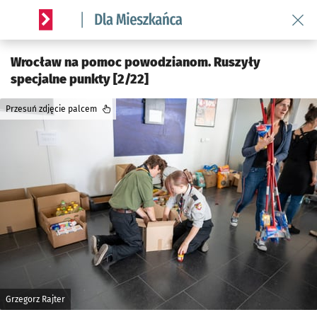
Wróć 
Serwis informacyjny wroclaw.pl podserwis: Dla mieszkańca
Wrocław na pomoc powodzianom. Ruszyły
specjalne punkty [2/22]
Przesuń zdjęcie palcem
Grzegorz Rajter