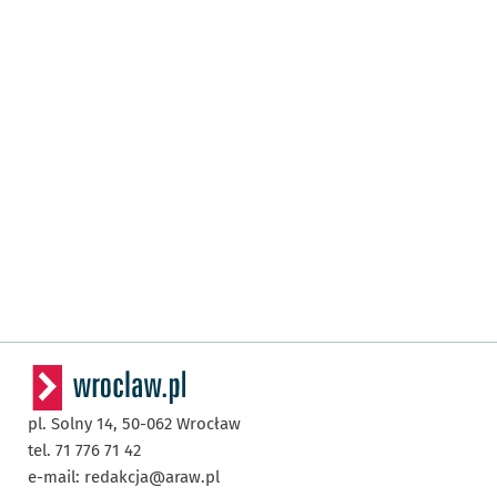
pl. Solny 14,
50-062
Wrocław
tel. 71 776 71 42
e-mail:
redakcja@araw.pl