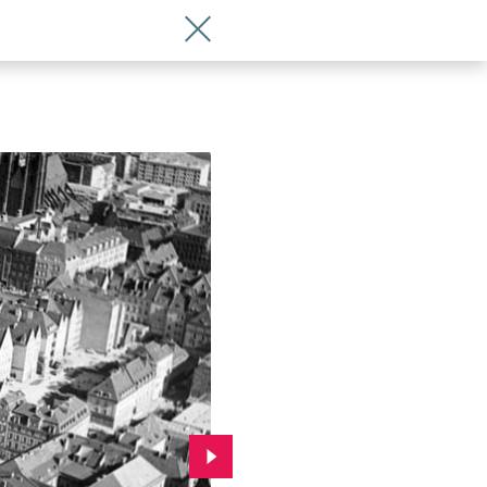
Wróć do artykułu Wrocław z lotu ptaka n
Przejdź do kolejnego zdjęcia.