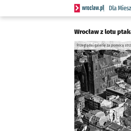
Serwis informacyjny wrocl
Wrocław z lotu ptaka 
Przeglądaj galerię za pomocą str