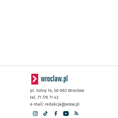
pl. Solny 14,
50-062
Wrocław
tel. 71 776 71 42
e-mail:
redakcja@araw.pl