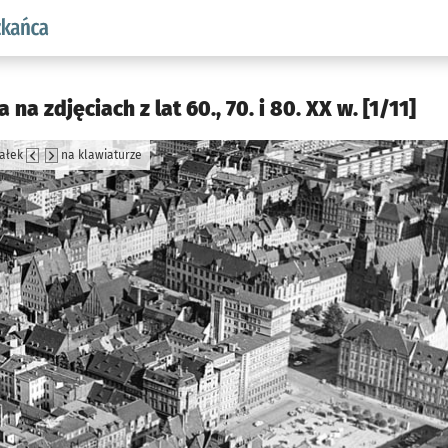
aw.pl podserwis: Dla mieszkańca
na zdjęciach z lat 60., 70. i 80. XX w. [1/11]
załek
na klawiaturze