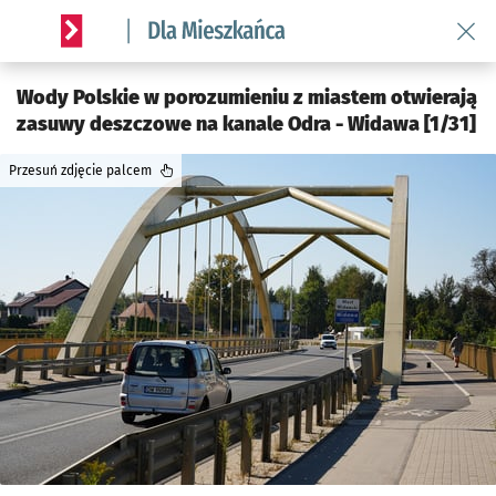
Wróć 
Serwis informacyjny wroclaw.pl podserwis: Dla mieszkańca
Wody Polskie w porozumieniu z miastem otwierają
zasuwy deszczowe na kanale Odra - Widawa [1/31]
Przesuń zdjęcie palcem