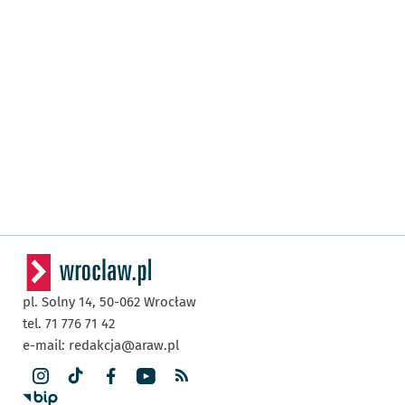
pl. Solny 14,
50-062
Wrocław
tel. 71 776 71 42
e-mail:
redakcja@araw.pl