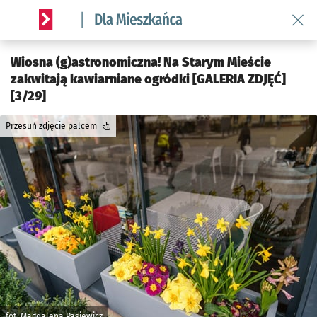
Wróć 
Serwis informacyjny wroclaw.pl podserwis: Dla mieszkańca
Wiosna (g)astronomiczna! Na Starym Mieście
zakwitają kawiarniane ogródki [GALERIA ZDJĘĆ]
[3/29]
Przesuń zdjęcie palcem
fot. Magdalena Pasiewicz