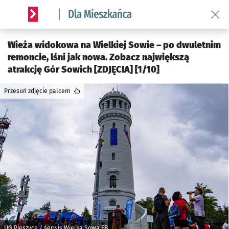
Wróć 
Serwis informacyjny wroclaw.pl podserwis: Dla mieszkańca
Wieża widokowa na Wielkiej Sowie – po dwuletnim
remoncie, lśni jak nowa. Zobacz największą
atrakcję Gór Sowich [ZDJĘCIA] [1/10]
Przesuń zdjęcie palcem
UG Pieszyce / serwis Wielka Sowa FB