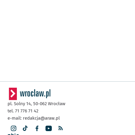
pl. Solny 14,
50-062
Wrocław
tel. 71 776 71 42
e-mail:
redakcja@araw.pl