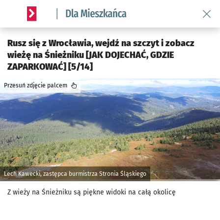
Wróć 
Serwis informacyjny wroclaw.pl podserwis: Dla mieszkańca
Rusz się z Wrocławia, wejdź na szczyt i zobacz
wieżę na Śnieżniku [JAK DOJECHAĆ, GDZIE
ZAPARKOWAĆ] [5/14]
Przesuń zdjęcie palcem
Lech Kawecki, zastępca burmistrza Stronia Śląskiego
Z wieży na Śnieżniku są piękne widoki na całą okolicę