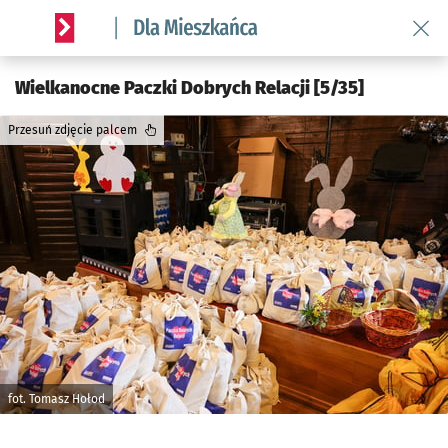
Wróć 
Serwis informacyjny wroclaw.pl podserwis: Dla mieszkańca
Wielkanocne Paczki Dobrych Relacji [5/35]
Przesuń zdjęcie palcem
fot. Tomasz Hołod