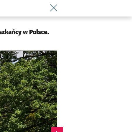
Wróć do artykułu Wielka Wyspa we Wroc
szkańcy w Polsce.