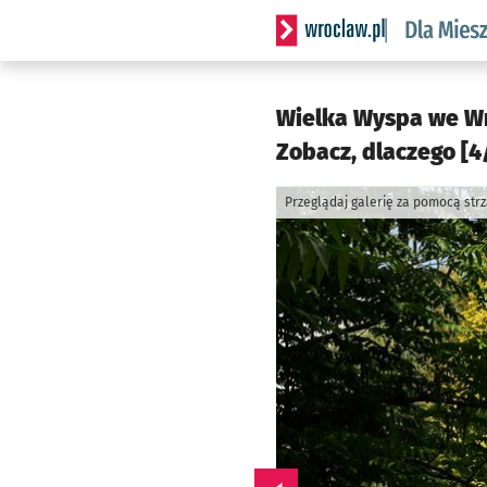
Serwis informacyjny wrocl
Wielka Wyspa we Wro
Zobacz, dlaczego [4
Przeglądaj galerię za pomocą str