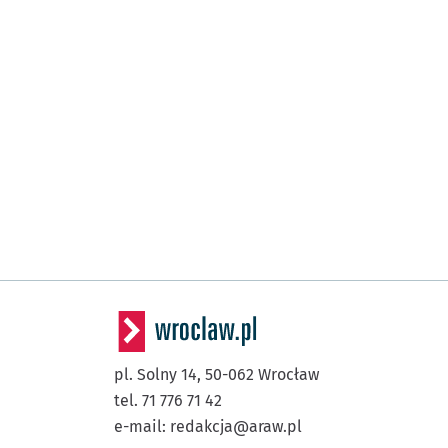
pl. Solny 14,
50-062
Wrocław
tel. 71 776 71 42
e-mail:
redakcja@araw.pl