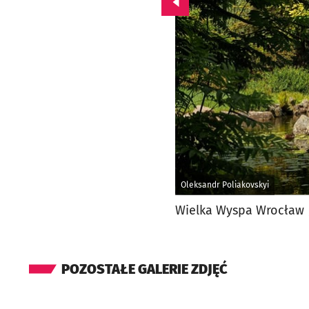
Przejdź do poprzedniego zd
Oleksandr Poliakovskyi
Wielka Wyspa Wrocław /
POZOSTAŁE GALERIE ZDJĘĆ