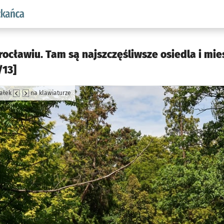
aw.pl podserwis: Dla mieszkańca
cławiu. Tam są najszczęśliwsze osiedla i mie
/13]
załek
na klawiaturze