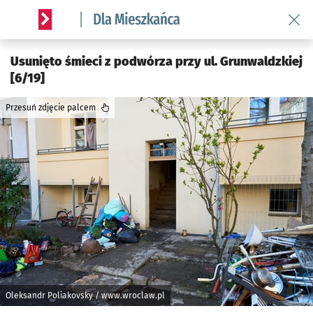
Wróć 
Serwis informacyjny wroclaw.pl podserwis: Dla mieszkańca
Usunięto śmieci z podwórza przy ul. Grunwaldzkiej
[6/19]
Przesuń zdjęcie palcem
Oleksandr Poliakovsky / www.wroclaw.pl