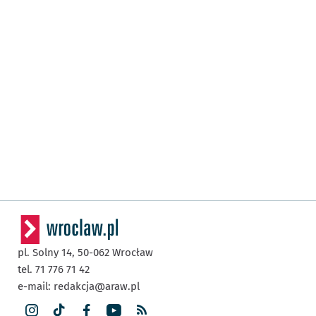
pl. Solny 14,
50-062
Wrocław
tel. 71 776 71 42
e-mail:
redakcja@araw.pl