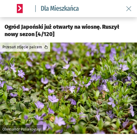
Wróć 
Serwis informacyjny wroclaw.pl podserwis: Dla mieszkańca
Ogród Japoński już otwarty na wiosnę. Ruszył
nowy sezon [4/120]
Przesuń zdjęcie palcem
Oleksandr Poliakovsky