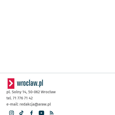
pl. Solny 14,
50-062
Wrocław
tel. 71 776 71 42
e-mail:
redakcja@araw.pl