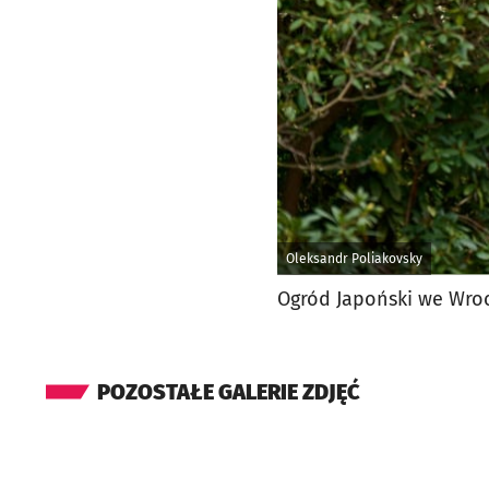
Oleksandr Poliakovsky
Ogród Japoński we Wroc
POZOSTAŁE GALERIE ZDJĘĆ