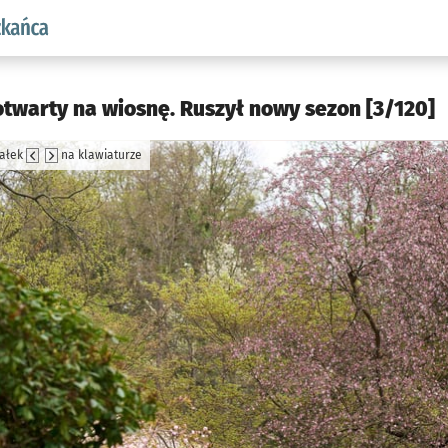
aw.pl podserwis: Dla mieszkańca
otwarty na wiosnę. Ruszył nowy sezon [3/120]
załek
na klawiaturze
jęcia.