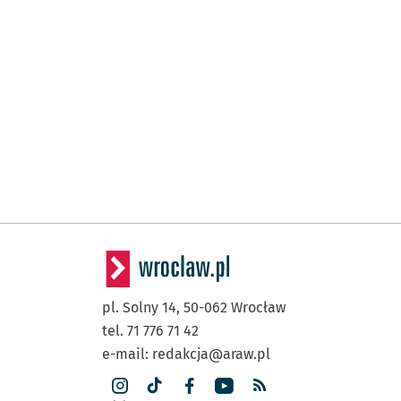
pl. Solny 14,
50-062
Wrocław
tel. 71 776 71 42
e-mail:
redakcja@araw.pl