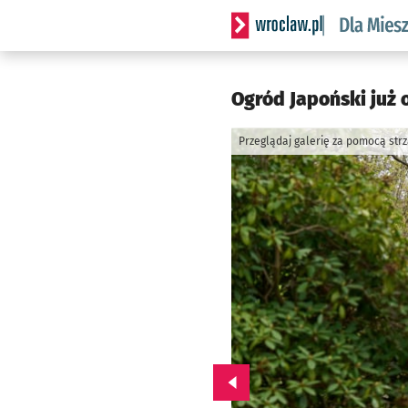
Serwis informacyjny wrocl
Ogród Japoński już 
Przeglądaj galerię za pomocą str
Przejdź do poprzedniego zd