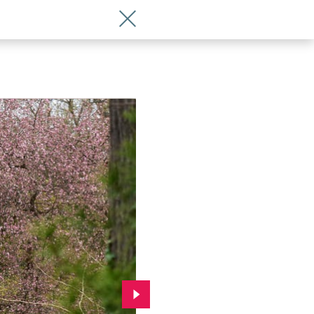
Wróć do artykułu Ogród Japoński już o
Przejdź do kolejnego zdjęcia.